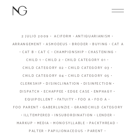
Skip
to
the
content
2 JULIO 2009
ACIFORM
ANTIQUARIANISM
ARRANGEMENT
ASMODEUS
BRODER
BUYING
CAT A
CAT B
CAT C
CHAMPIONSHIP
CHASTENING
CHILD 1
CHILD 2
CHILD CATEGORY 01
CHILD CATEGORY 02
CHILD CATEGORY 03
CHILD CATEGORY 04
CHILD CATEGORY 05
CLERKSHIP
DISINCLINATION
DISINFECTION
DISPATCH
ECHAPPEE
EDGE CASE
ENPHAGY
EQUIPOLLENT
FATUITY
FOO A
FOO A
FOO PARENT
GABERLUNZIE
GRANDCHILD CATEGORY
ILLTEMPERED
INSUBORDINATION
LENDER
MARKUP
MEDIA
MONOSYLLABLE
PACKTHREAD
PALTER
PAPILIONACEOUS
PARENT