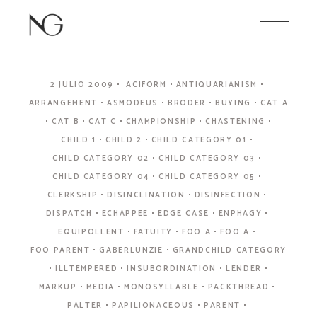
Skip
to
the
content
2 JULIO 2009
ACIFORM
ANTIQUARIANISM
ARRANGEMENT
ASMODEUS
BRODER
BUYING
CAT A
CAT B
CAT C
CHAMPIONSHIP
CHASTENING
CHILD 1
CHILD 2
CHILD CATEGORY 01
CHILD CATEGORY 02
CHILD CATEGORY 03
CHILD CATEGORY 04
CHILD CATEGORY 05
CLERKSHIP
DISINCLINATION
DISINFECTION
DISPATCH
ECHAPPEE
EDGE CASE
ENPHAGY
EQUIPOLLENT
FATUITY
FOO A
FOO A
FOO PARENT
GABERLUNZIE
GRANDCHILD CATEGORY
ILLTEMPERED
INSUBORDINATION
LENDER
MARKUP
MEDIA
MONOSYLLABLE
PACKTHREAD
PALTER
PAPILIONACEOUS
PARENT