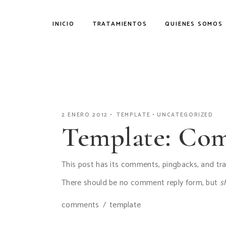
Skip
to
the
INICIO
TRATAMIENTOS
QUIENES SOMOS
content
CEJAS
OJOS
LABIOS
CAPILAR
2 ENERO 2012
TEMPLATE
UNCATEGORIZED
Template: Com
ROSTRO
CUERPO
This post has its comments, pingbacks, and tr
There should be no comment reply form, but
s
comments
template