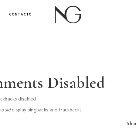
CONTACTO
ments Disabled
ackbacks disabled.
hould
display pingbacks and trackbacks.
Sha