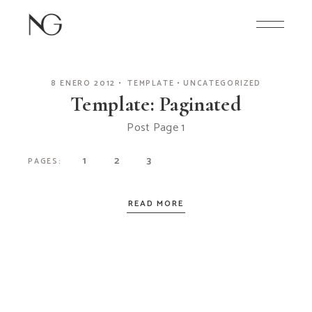
Skip
to
the
content
8 ENERO 2012
TEMPLATE
UNCATEGORIZED
Template: Paginated
Post Page 1
1
2
3
PAGES:
READ MORE