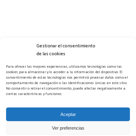
Gestionar el consentimiento
de las cookies
Horario
Para ofrecer las mejores experiencias, utilizamos tecnologías como las
cookies para almacenar y/o acceder a la información del dispositivo. El
consentimiento de estas tecnologías nos permitirá procesar datos como el
comportamiento de navegación o las identificaciones únicas en este sitio.
Trabajamos bajo cita previa.
No consentir o retirar el consentimiento, puede afectar negativamente a
ciertas características y funciones.
Aceptar
Ver preferencias
© 2023 Nerea García Micropigmentación. Todos los