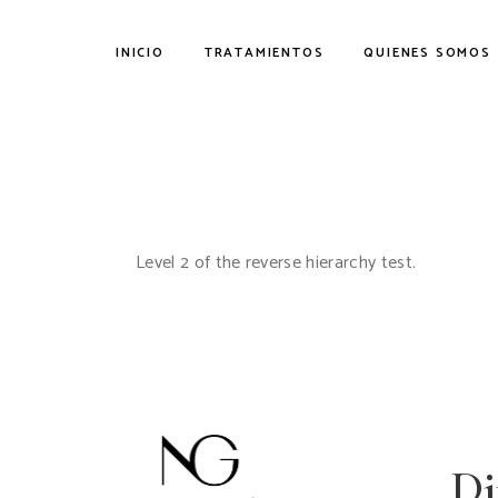
Skip
to
the
INICIO
TRATAMIENTOS
QUIENES SOMOS
content
CEJAS
OJOS
LABIOS
CAPILAR
Level 2 of the reverse hierarchy test.
ROSTRO
CUERPO
Di